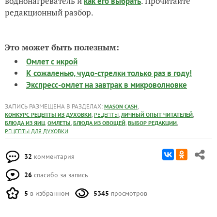
воднонагреватель и
. Прочитайте
как его выбрать
редакционный разбор.
Это может быть полезным:
Омлет с икрой
К сожаленью, чудо-стрелки только раз в году!
Экспресс-омлет на завтрак в микроволновке
ЗАПИСЬ РАЗМЕЩЕНА В РАЗДЕЛАХ:
,
MASON CASH
,
,
,
КОНКУРС РЕЦЕПТЫ ИЗ ДУХОВКИ
РЕЦЕПТЫ
ЛИЧНЫЙ ОПЫТ ЧИТАТЕЛЕЙ
,
,
,
,
БЛЮДА ИЗ ЯИЦ
ОМЛЕТЫ
БЛЮДА ИЗ ОВОЩЕЙ
ВЫБОР РЕДАКЦИИ
РЕЦЕПТЫ ДЛЯ ДУХОВКИ
32
комментария
26
спасибо за запись
5
в избранном
5345
просмотров