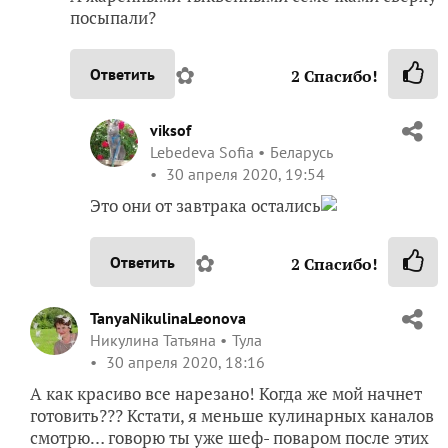
MeryKon
Марина Бахарева
30 апреля 2020, 18:24
Конечно, с такой нарезкой даже сырое все
вкусно было бы!
✿
Ответить
2
Спасибо!
TanyaNikulinaLeonova
Никулина Татьяна
Тула
30 апреля 2020, 19:42
А жаренными тыквенными семечками сверху
посыпали?
✿
Ответить
2
Спасибо!
viksof