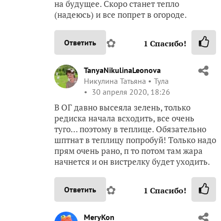
на будущее. Скоро станет тепло
(надеюсь) и все попрет в огороде.
✿
Ответить
1
Спасибо!
TanyaNikulinaLeonova
Никулина Татьяна
Тула
30 апреля 2020, 18:26
В ОГ давно высеяла зелень, только
редиска начала всходить, все очень
туго… поэтому в теплице. Обязательно
шптнат в теплицу попробуй! Только надо
прям очень рано, п то потом там жара
начнется и он вистрелку будет уходить.
✿
Ответить
1
Спасибо!
MeryKon