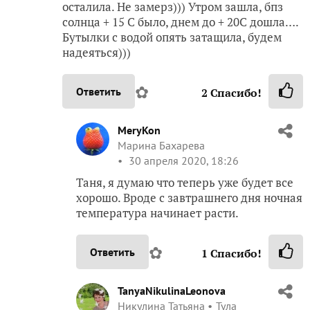
осталила. Не замерз))) Утром зашла, бпз
солнца + 15 С было, днем до + 20С дошла….
Бутылки с водой опять затащила, будем
надеяться)))
✿
Ответить
2
Спасибо!
MeryKon
Марина Бахарева
30 апреля 2020, 18:26
Таня, я думаю что теперь уже будет все
хорошо. Вроде с завтрашнего дня ночная
температура начинает расти.
✿
Ответить
1
Спасибо!
TanyaNikulinaLeonova
Никулина Татьяна
Тула