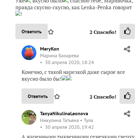
MeryKon
Марина Бахарева
30 апреля 2020, 17:59
Ух, ты!!! Какие яркие овощи- красотища! И блюдо
красивым получится, а не только вкусным.
✿
Ответить
1
Спасибо!
viksof
Lebedeva Sofia
Беларусь
30 апреля 2020, 18:19
Уже
, вкусно было
, спасибо тебе, Мариночка,
правда скусно-скусно, как Lenka-Penka говорит
!
✿
Ответить
2
Спасибо!