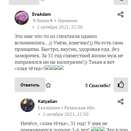
EvaAdam
⚜️Лилия⚜️
Германия
2 октября 2021, 22:30
Это мне что-то из спектакля одного
вспомнилось...)) Умею, конечно!)) Но есть свои
принципы. Быстро, вкусно, здоровая еда, без
заморочек. За 31 год совместной жизни муж не
поправился ни на килограмм!)) Такая я вот
«злая тётка»!
✿
Ответить
3
Спасибо!
KatyaGav
Екатерина
Рязанская обл.
2 октября 2021, 22:50
Ничёсе, «злая тётка», 31 год! У мня не
приживаются дольше 5-6 лет!
Это я про