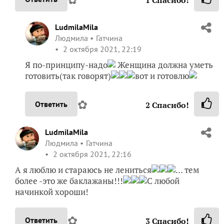
1
Спасибо!
LudmilaMila
Людмила
Гатчина
2 октября 2021, 22:19
Я по-принципу-надо
Женщина должна уметь
готовить(так говорят)
вот и готовлю
✿
Ответить
2
Спасибо!
LudmilaMila
Людмила
Гатчина
2 октября 2021, 22:16
А я люблю и стараюсь не лениться
… тем
более -это же баклажаны!!!
С любой
начинкой хороши!
✿
Ответить
3
Спасибо!