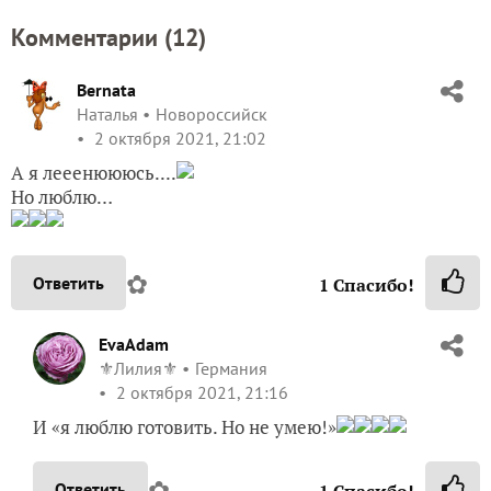
Комментарии (
12
)
Bernata
Наталья
Новороссийск
2 октября 2021, 21:02
А я лееенюююсь....
Но люблю…
✿
Ответить
1
Спасибо!
EvaAdam
⚜️Лилия⚜️
Германия
2 октября 2021, 21:16
И «я люблю готовить. Но не умею!»
✿
Ответить