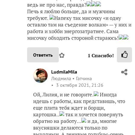
ведь не про нас, правда?
Печь я люблю больше, да и мужчины
требуют.
Напеку так мисочку «и одну
оставлю там на съедение волкам» — у них и
работа и хобби энергозатратнее. Сама
мисочку обходить стороной стараюсь!
✿
Ответить
1
Спасибо!
LudmilaMila
Людмила
Гатчина
3 октября 2021, 21:26
Ой, Лилия, и не говорите.
Иногда
идешь с работы, как представишь, что
еще плита тебя ждет и борщи,
картошка..
так и хочется повернуть
обратно на работу...
и да, многие
вкусняшки делаются только по
выходным. А ленивые голубцы-очень