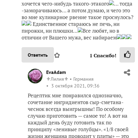
хочется чего-нибудь такого-этакого
… тогда
-заморачиваюсь… а потом думаю, и чего это
во мне кулинарное рвение такое проснулось?
Единственное стараюсь не печь, ни
пирожки, ни плюшки...
Все любят, но в
отличии от Вашего мужа, вес набираем
✿
Ответить
1
Спасибо!
EvaAdam
⚜️Лилия⚜️
Германия
3 октября 2021, 09:36
Рецептик мне понравился однозначно,
сочетание ингридиентов сыр-сметана-
чеснок всегда выигрышны! По особому
случаю приготовить — самое то! А вот на
каждый день буду готовить так по
принципу «ленивые голубцы». «1/8 своей
жизни женщина проводит у плиты» — это