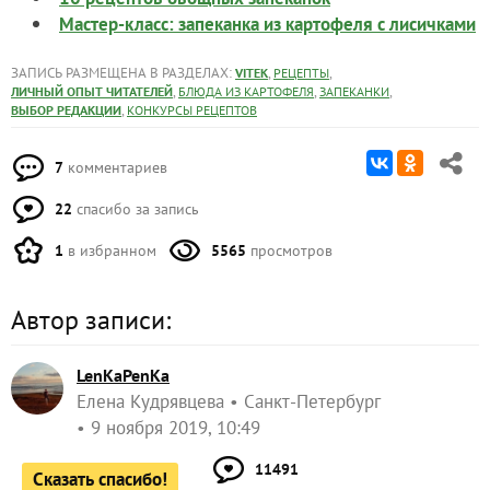
Мастер-класс: запеканка из картофеля с лисичками
ЗАПИСЬ РАЗМЕЩЕНА В РАЗДЕЛАХ:
,
,
VITEK
РЕЦЕПТЫ
,
,
,
ЛИЧНЫЙ ОПЫТ ЧИТАТЕЛЕЙ
БЛЮДА ИЗ КАРТОФЕЛЯ
ЗАПЕКАНКИ
,
ВЫБОР РЕДАКЦИИ
КОНКУРСЫ РЕЦЕПТОВ
7
комментариев
22
спасибо за запись
1
в избранном
5565
просмотров
Автор записи:
LenKaPenKa
Елена Кудрявцева
Санкт-Петербург
9 ноября 2019, 10:49
11491
Сказать спасибо!