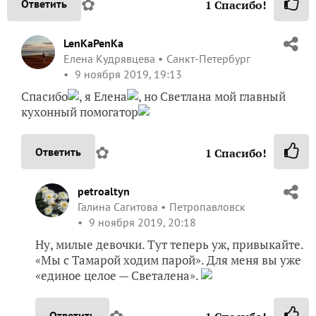
✿
Ответить
1
Спасибо!
LenKaPenKa
Елена Кудрявцева
Санкт-Петербург
9 ноября 2019, 19:13
Спасибо
, я Елена
, но Светлана мой главный
кухонный помогатор
✿
Ответить
1
Спасибо!
petroaltyn
Галина Сагитова
Петропавловск
9 ноября 2019, 20:18
Ну, милые девочки. Тут теперь уж, привыкайте.
«Мы с Тамарой ходим парой». Для меня вы уже
«единое целое — Светалена».
✿
Ответить