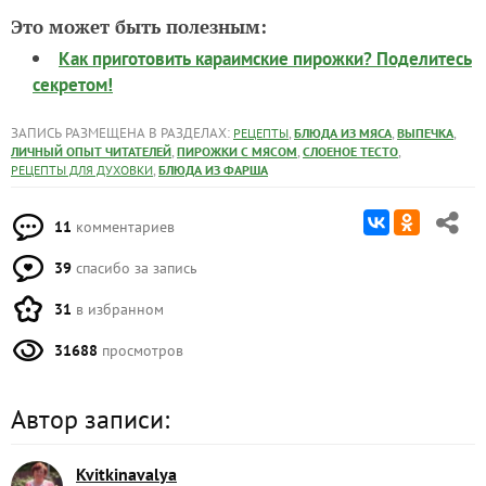
Это может быть полезным:
Как приготовить караимские пирожки? Поделитесь
секретом!
ЗАПИСЬ РАЗМЕЩЕНА В РАЗДЕЛАХ:
,
,
,
РЕЦЕПТЫ
БЛЮДА ИЗ МЯСА
ВЫПЕЧКА
,
,
,
ЛИЧНЫЙ ОПЫТ ЧИТАТЕЛЕЙ
ПИРОЖКИ С МЯСОМ
СЛОЕНОЕ ТЕСТО
,
РЕЦЕПТЫ ДЛЯ ДУХОВКИ
БЛЮДА ИЗ ФАРША
11
комментариев
39
спасибо за запись
31
в избранном
31688
просмотров
Автор записи:
Kvitkinavalya