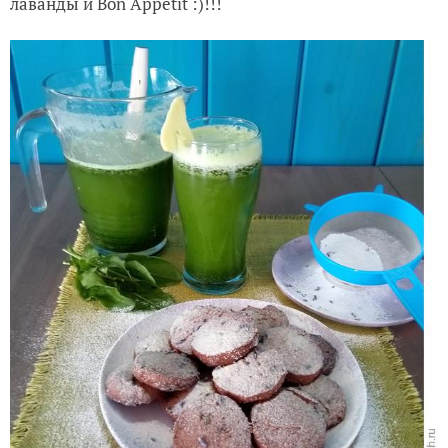
Достаём печенюшки
Достаньте их и дайте постоять около пяти минут.
Выкладываем печенье в любимую вазочку,
припудрите сахарной пудрой, сделайте лимонад из
«Щавеля и сиропа из цветков бузины» или подайте их
с ароматным чёрным чаем с лимоном и цветками
лаванды и Bon Appеtit :)!!!