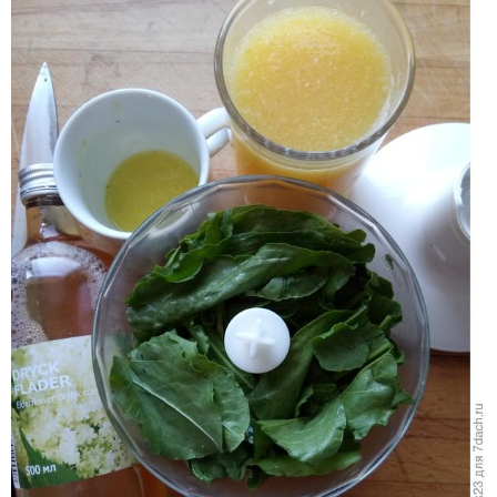
Натрите имбирь на мелкой тёрке
Натрите имбирь на мелкой тёрке и выжмите его сок в
чашу блендера со щавелем, выжмите туда же сок
лимона, если будете добавлять сахар, то сделать это
сейчас самое время.