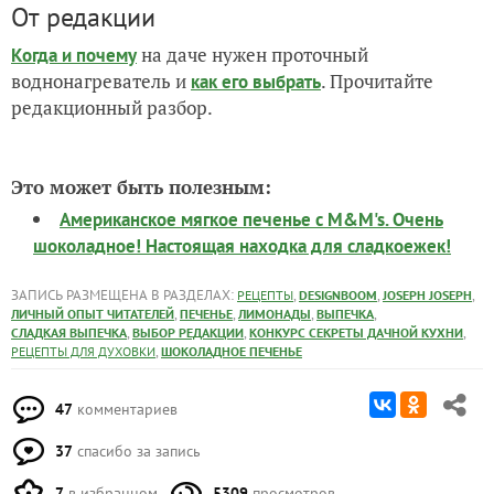
понравится лимонад из «Щавеля с сиропом из
цветков бузины», и вы будете делать его постоянно, а
вприкуску с тёплым душистым «Шоколадным
печеньем с мёдом, лавандой и цедрой лимона» ваше
утро или день или даже вечер превратятся в
небольшое путешествие в мир Прованса :)
… Ииииии Bon Appеtit!!!
От редакции
на даче нужен проточный
Когда и почему
воднонагреватель и
. Прочитайте
как его выбрать
редакционный разбор.
Это может быть полезным:
Американское мягкое печенье с M&M's. Очень