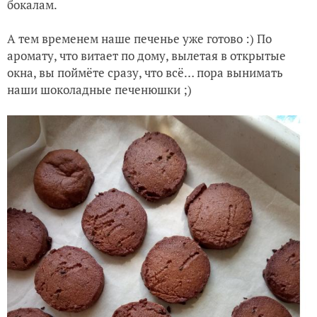
Взбиваем всё до однородной консистенции
Выливаем получившуюся массу в графин, при
желании добавьте лёд и залейте всё холодной водой
или содовой (обычная газированная вода). Слегка
размешайте большой ложкой и разливайте по
бокалам.
А тем временем наше печенье уже готово :)
По
аромату, что витает по дому, вылетая в открытые
окна, вы поймёте сразу, что всё… пора вынимать
наши шоколадные печенюшки ;)