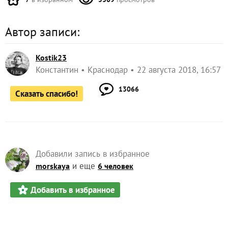
шоколадное! Настоящая находка для сладкоежек!
ЗАПИСЬ РАЗМЕЩЕНА В РАЗДЕЛАХ:
,
,
,
РЕЦЕПТЫ
DESIGNBOOM
JOSEPH JOSEPH
,
,
,
,
ЛИЧНЫЙ ОПЫТ ЧИТАТЕЛЕЙ
ПЕЧЕНЬЕ
ЛИМОНАДЫ
ВЫПЕЧКА
,
,
,
СЛАДКАЯ ВЫПЕЧКА
ВЫБОР РЕДАКЦИИ
КОНКУРС СЕКРЕТЫ ДАЧНОЙ КУХНИ
,
РЕЦЕПТЫ ДЛЯ ДУХОВКИ
ШОКОЛАДНОЕ ПЕЧЕНЬЕ
47
комментариев
37
спасибо за запись
7
в избранном
5309
просмотров
Автор записи:
Kostik23
Константин
Краснодар
22 августа 2018, 16:57
13066
Сказать спасибо!