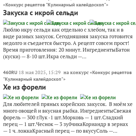
«
»
Конкурс рецептов "Кулинарный калейдоскоп"
Закуска с икрой сельди
Люблю икру сельди как отдельно с хлебом, так и в
виде разных закусок. Сегодняшняя закуска готовится
недолго и съедается быстро. А рецепт совсем прост!
Время приготовления: 20 минут. ИнгредиентыБатон
(куски) — 8-10 шт.Икра сельди —...
18 мая 2025, 15:29
на конкурс «
460RU
Конкурс рецептов
»
"Кулинарный калейдоскоп"
Хе из форели
Для любителей пряных корейских закусок. В моём хе
много овощей и вкусная рыбка. ИнгредиентыСвежая
форель — 300 гЛук -1 шт.Морковь — 1 шт.Сладкий
перец — 1 шт.Чеснок — 3 зубчикаКориандр в зернах
— 1 ч. ложкаКрасный перец — по вкусуСоль —...