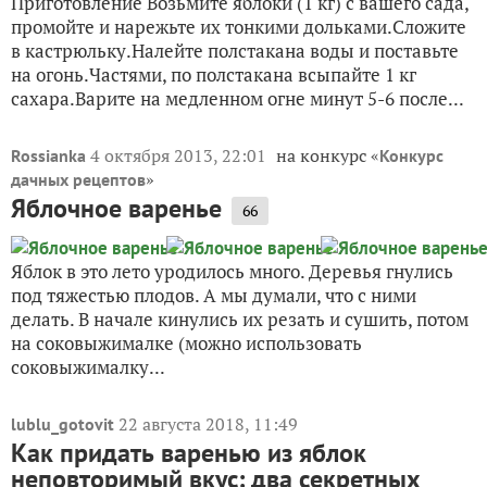
Приготовление Возьмите яблоки (1 кг) с вашего сада,
промойте и нарежьте их тонкими дольками.Сложите
в кастрюльку.Налейте полстакана воды и поставьте
на огонь.Частями, по полстакана всыпайте 1 кг
сахара.Варите на медленном огне минут 5-6 после...
4 октября 2013, 22:01
на конкурс «
Rossianka
Конкурс
»
дачных рецептов
Яблочное варенье
66
Яблок в это лето уродилось много. Деревья гнулись
под тяжестью плодов. А мы думали, что с ними
делать. В начале кинулись их резать и сушить, потом
на соковыжималке (можно использовать
соковыжималку...
22 августа 2018, 11:49
lublu_gotovit
Как придать варенью из яблок
неповторимый вкус: два секретных