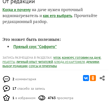
на даче нужен проточный
Когда и почему
воднонагреватель и
. Прочитайте
как его выбрать
редакционный разбор.
Это может быть полезным:
Пряный соус "Софрито"
ЗАПИСЬ РАЗМЕЩЕНА В РАЗДЕЛАХ:
,
,
VITEK
КОНКУРС ГОТОВИМ НА ДАЧЕ
,
,
,
,
РЕЦЕПТЫ
ЛИЧНЫЙ ОПЫТ ЧИТАТЕЛЕЙ
БЛЮДА ИЗ КАРТОФЕЛЯ
ДРАНИКИ
,
ВЫБОР РЕДАКЦИИ
СОУСЫ И ПРИПРАВЫ
2
комментария
17
спасибо за запись
1
в избранном
4763
просмотра
Автор записи: