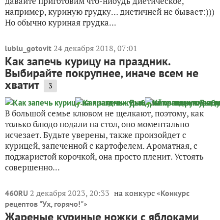
давайте приготовим что-нибудь диетическое,
например, куриную грудку… диетичней не бывает:)))
Но обычно куриная грудка...
24 декабря 2018, 07:01
lublu_gotovit
Как запечь курицу на праздник.
Выбирайте покрупнее, иначе всем не
хватит
3
В большой семье клювом не щелкают, поэтому, как
только блюдо подали на стол, оно моментально
исчезает. Будьте уверены, также произойдет с
курицей, запеченной с картофелем. Ароматная, с
поджаристой корочкой, она просто пленит. Устоять
совершенно...
2 декабря 2023, 20:33
на конкурс «
460RU
Конкурс
»
рецептов "Ух, горячо!"
Жареные куриные ножки с яблоками