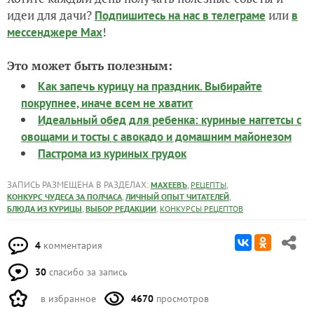
идеи для дачи?
или
Подпишитесь на нас
в телеграме
в
!
мессенджере Max
Это может быть полезным:
Как запечь курицу на праздник. Выбирайте
покрупнее, иначе всем не хватит
Идеальный обед для ребенка: куриные наггетсы с
овощами и тосты с авокадо и домашним майонезом
Пастрома из куриных грудок
ЗАПИСЬ РАЗМЕЩЕНА В РАЗДЕЛАХ:
,
,
МАХЕЕВЪ
РЕЦЕПТЫ
,
,
КОНКУРС ЧУДЕСА ЗА ПОЛЧАСА
ЛИЧНЫЙ ОПЫТ ЧИТАТЕЛЕЙ
,
,
БЛЮДА ИЗ КУРИЦЫ
ВЫБОР РЕДАКЦИИ
КОНКУРСЫ РЕЦЕПТОВ
4
комментария
30
спасибо за запись
в избранное
4670
просмотров