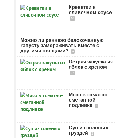
Креветки в
сливочном соусе
26
Можно ли раннюю белокочанную
капусту замораживать вместе с
другими овощами?
6
Острая закуска из
яблок с хреном
22
Мясо в томатно-
сметанной
подливке
3
Суп из соленых
груздей
2