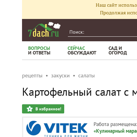
Наш сайт использ
Продолжая испо
ВОПРОСЫ
СЕЙЧАС
САД И
И ОТВЕТЫ
ОБСУЖДАЮТ
ОГОРОД
рецепты
закуски
салаты
Картофельный салат с
В избранное!
Работа размещена
«Кулинарный мара