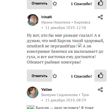
✿
Ответить
1
Спасибо!
IrinaN
Ирина Никитина
Киреевск
11 декабря 2019, 12:58
Ну вот, кто бы мне раньше сказал! А я
думаю, что мой Барсик такой здоровый,
оглоблей не перешибёшь!
А он
консервные баночки аж вылизывает до
суха, и все косточки ему достаются!
Обожает рыбные консервы!
✿
Ответить
1
Спасибо!
Valleo
Валерия Сидненкова
Тула
15 декабря 2019, 08:59
Барсик — наш человек! Я тоже