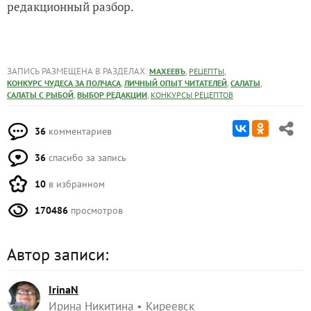
редакционный разбор.
ЗАПИСЬ РАЗМЕЩЕНА В РАЗДЕЛАХ:
,
,
МАХЕЕВЪ
РЕЦЕПТЫ
,
,
,
КОНКУРС ЧУДЕСА ЗА ПОЛЧАСА
ЛИЧНЫЙ ОПЫТ ЧИТАТЕЛЕЙ
САЛАТЫ
,
,
САЛАТЫ С РЫБОЙ
ВЫБОР РЕДАКЦИИ
КОНКУРСЫ РЕЦЕПТОВ
36
комментариев
36
спасибо за запись
10
в избранном
170486
просмотров
Автор записи:
IrinaN
Ирина Никитина
Киреевск