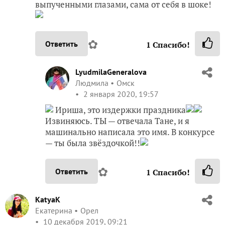
выпученными глазами, сама от себя в шоке!
✿
Ответить
1
Спасибо!
LyudmilaGeneralova
Людмила
Омск
2 января 2020, 19:57
Ириша, это издержки праздника
Извиняюсь. ТЫ — отвечала Тане, и я
машинально написала это имя. В конкурсе
— ты была звёздочкой!!
✿
Ответить
1
Спасибо!
KatyaK
Екатерина
Орел
10 декабря 2019, 09:21