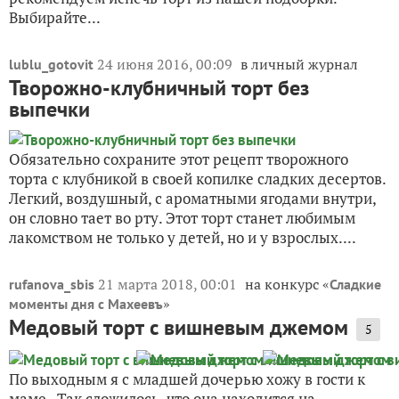
Выбирайте...
24 июня 2016, 00:09
в личный журнал
lublu_gotovit
Творожно-клубничный торт без
выпечки
Обязательно сохраните этот рецепт творожного
торта с клубникой в своей копилке сладких десертов.
Легкий, воздушный, с ароматными ягодами внутри,
он словно тает во рту. Этот торт станет любимым
лакомством не только у детей, но и у взрослых....
21 марта 2018, 00:01
на конкурс «
rufanova_sbis
Сладкие
»
моменты дня с Махеевъ
Медовый торт с вишневым джемом
5
По выходным я с младшей дочерью хожу в гости к
маме. Так сложилось, что она находится на