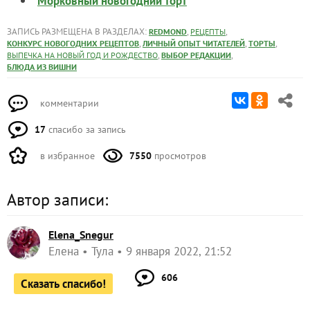
Морковный новогодний торт
ЗАПИСЬ РАЗМЕЩЕНА В РАЗДЕЛАХ:
,
,
REDMOND
РЕЦЕПТЫ
,
,
,
КОНКУРС НОВОГОДНИХ РЕЦЕПТОВ
ЛИЧНЫЙ ОПЫТ ЧИТАТЕЛЕЙ
ТОРТЫ
,
,
ВЫПЕЧКА НА НОВЫЙ ГОД И РОЖДЕСТВО
ВЫБОР РЕДАКЦИИ
БЛЮДА ИЗ ВИШНИ
комментарии
17
спасибо за запись
в избранное
7550
просмотров
Автор записи:
Elena_Snegur
Елена
Тула
9 января 2022, 21:52
606
Сказать спасибо!