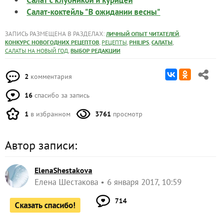
Салат с клубникой и курицей
Салат-коктейль "В ожидании весны"
ЗАПИСЬ РАЗМЕЩЕНА В РАЗДЕЛАХ:
,
ЛИЧНЫЙ ОПЫТ ЧИТАТЕЛЕЙ
,
,
,
,
КОНКУРС НОВОГОДНИХ РЕЦЕПТОВ
РЕЦЕПТЫ
PHILIPS
САЛАТЫ
,
САЛАТЫ НА НОВЫЙ ГОД
ВЫБОР РЕДАКЦИИ
2
комментария
16
спасибо за запись
1
в избранном
3761
просмотр
Автор записи:
ElenaShestakova
Елена Шестакова
6 января 2017, 10:59
714
Сказать спасибо!