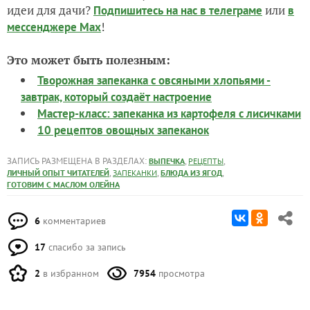
идеи для дачи?
или
Подпишитесь на нас
в телеграме
в
!
мессенджере Max
Это может быть полезным:
Творожная запеканка с овсяными хлопьями -
завтрак, который создаёт настроение
Мастер-класс: запеканка из картофеля с лисичками
10 рецептов овощных запеканок
ЗАПИСЬ РАЗМЕЩЕНА В РАЗДЕЛАХ:
,
,
ВЫПЕЧКА
РЕЦЕПТЫ
,
,
,
ЛИЧНЫЙ ОПЫТ ЧИТАТЕЛЕЙ
ЗАПЕКАНКИ
БЛЮДА ИЗ ЯГОД
ГОТОВИМ С МАСЛОМ ОЛЕЙНА
6
комментариев
17
спасибо за запись
2
в избранном
7954
просмотра