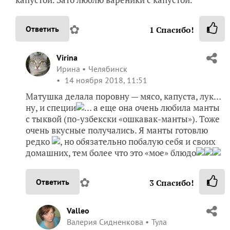
✿
Ответить
1
Спасибо!
Virina
Ирина
Челябинск
14 ноября 2018, 11:51
Матушка делала поровну — мясо, капуста, лук…
ну, и специи
… а еще она очень любила манты
с тыквой (по-узбекски «ошкавак-манты»). Тоже
очень вкусные получались. Я манты готовлю
редко
, но обязательно побалую себя и своих
домашних, тем более что это «мое» блюдо
✿
Ответить
3
Спасибо!
Valleo
Валерия Сидненкова
Тула
14 ноября 2018, 22:54