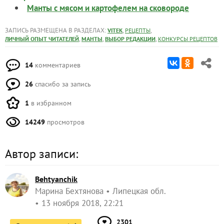
Манты с мясом и картофелем на сковороде
ЗАПИСЬ РАЗМЕЩЕНА В РАЗДЕЛАХ:
,
,
VITEK
РЕЦЕПТЫ
,
,
,
ЛИЧНЫЙ ОПЫТ ЧИТАТЕЛЕЙ
МАНТЫ
ВЫБОР РЕДАКЦИИ
КОНКУРСЫ РЕЦЕПТОВ
14
комментариев
26
спасибо за запись
1
в избранном
14249
просмотров
Автор записи:
Behtyanchik
Марина Бехтянова
Липецкая обл.
13 ноября 2018, 22:21
2301
Сказать спасибо!