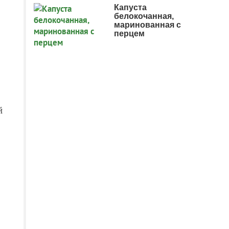
Капуста
белокочанная,
маринованная с
перцем
й