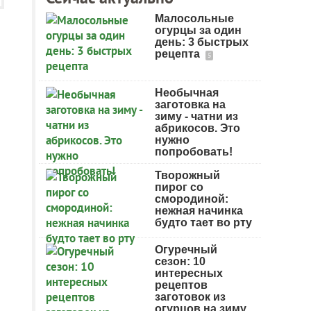
Малосольные
огурцы за один
день: 3 быстрых
рецепта
5
Необычная
заготовка на
зиму - чатни из
абрикосов. Это
нужно
попробовать!
Творожный
пирог со
смородиной:
нежная начинка
будто тает во рту
Огуречный
сезон: 10
интересных
рецептов
заготовок из
огурцов на зиму