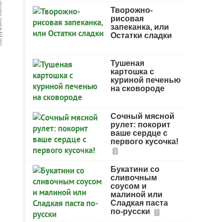
Творожно-
рисовая
запеканка, или
Остатки сладки
Тушеная
картошка с
куриной печенью
на сковороде
Сочный мясной
рулет: покорит
ваше сердце с
первого кусочка!
2
Букатини со
сливочным
соусом и
малиной или
Сладкая паста
по-русски
7