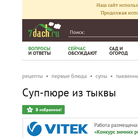
Наш сайт использ
Продолжая испо
ВОПРОСЫ
СЕЙЧАС
САД И
И ОТВЕТЫ
ОБСУЖДАЮТ
ОГОРОД
рецепты
первые блюда
супы
тыквенн
Суп-пюре из тыквы
В избранное!
Работа размещена
«Конкурс зимних 