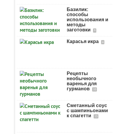
Базилик:
способы
использования и
методы
заготовки
9
Карасья икра
4
Рецепты
необычного
варенья для
гурманов
10
Сметанный соус
с шампиньонами
к спагетти
13