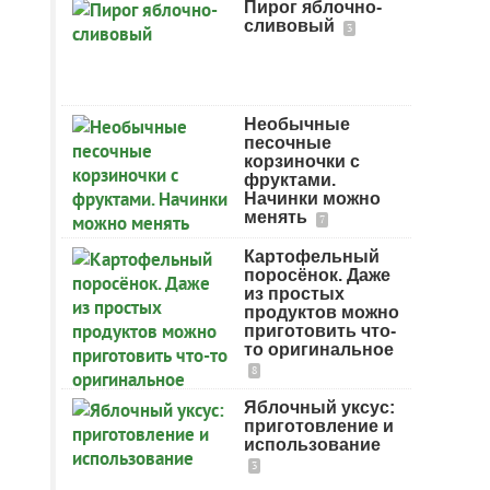
Пирог яблочно-
сливовый
3
Необычные
песочные
корзиночки с
фруктами.
Начинки можно
менять
7
Картофельный
поросёнок. Даже
из простых
продуктов можно
приготовить что-
то оригинальное
8
Яблочный уксус:
приготовление и
использование
3