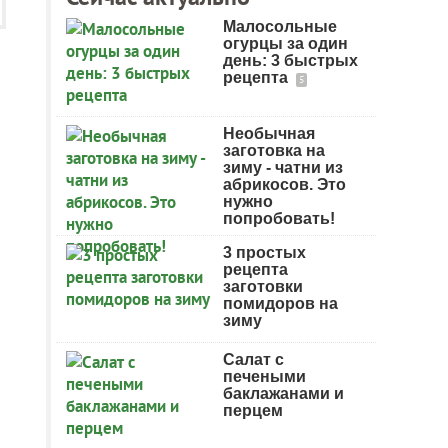
Малосольные
огурцы за один
день: 3 быстрых
рецепта
5
Необычная
заготовка на
зиму - чатни из
абрикосов. Это
нужно
попробовать!
3 простых
рецепта
заготовки
помидоров на
зиму
Салат с
печеными
баклажанами и
перцем