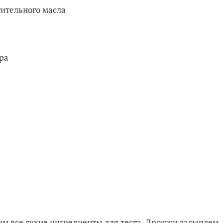
стительного масла
ара
жим все сухие ингредиенты для теста. Дрожжи засыплем