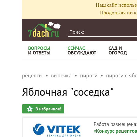
Наш сайт использ
Продолжая испо
ВОПРОСЫ
СЕЙЧАС
САД И
И ОТВЕТЫ
ОБСУЖДАЮТ
ОГОРОД
рецепты
выпечка
пироги
пироги с яб
Яблочная "соседка"
В избранное!
Работа размещена
«Конкурс рецептов