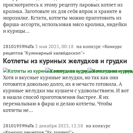
присмотритесь к этому рецепту паровых котлет из
кролика. Заготовьте их для себя впрок и храните в
морозилке. Кстати, котлеты можно приготовить из
фарша-ассорти, использовав мясо кролика, индейки
и курицы...
3 мая 2025, 00:18
на конкурс «
28101959NaTa
Конкурс
»
рецептов "Кулинарный калейдоскоп"
Котлеты из куриных желудков и грудки
Хотя и вкусные куриные желудки, но так как они
готовятся довольно долго, их я нечасто готовила. А
куриные желудки мы кушаем с удовольствием. И вот
я нашла способ приготовления быстрее. Я их
перемалываю в фарш и делаю котлеты. Чтобы
котлеты не...
2 декабря 2023, 12:58
на конкурс
28101959NaTa
«
»
Конкурс рецептов "Ух, горячо!"