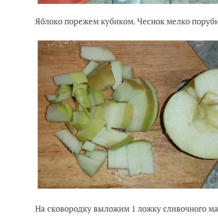
Яблоко порежем кубиком. Чеснок мелко поруб
На сковородку выложим 1 ложку сливочного ма