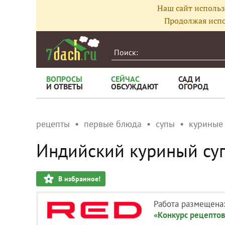
Наш сайт использ
Продолжая испо
ВОПРОСЫ
СЕЙЧАС
САД И
И ОТВЕТЫ
ОБСУЖДАЮТ
ОГОРОД
рецепты
первые блюда
супы
куриные
Индийский куриный су
В избранное!
Работа размещена
«Конкурс рецептов 