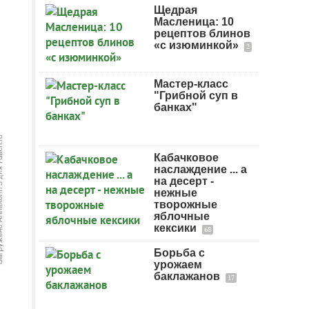
Щедрая
Масленица: 10
рецептов блинов
«с изюминкой»
2
Мастер-класс
"Грибной суп в
банках"
Кабачковое
наслаждение ... а
на десерт -
нежные
творожные
яблочные
кексики
68
Борьба с
урожаем
баклажанов
17