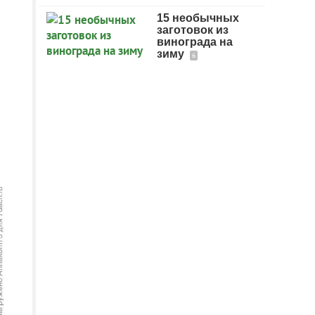
15 необычных
заготовок из
винограда на
зиму
6