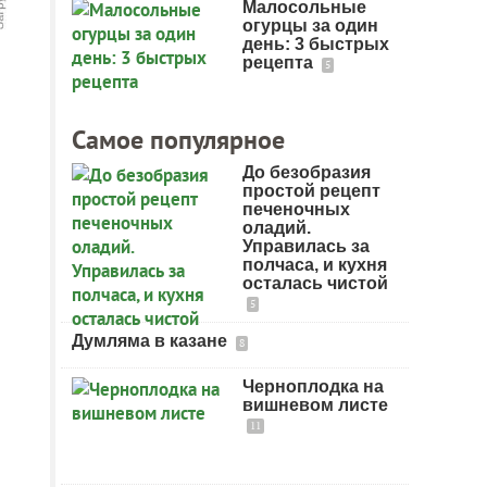
Малосольные
огурцы за один
день: 3 быстрых
рецепта
5
Самое популярное
До безобразия
простой рецепт
печеночных
оладий.
Управилась за
полчаса, и кухня
осталась чистой
5
Думляма в казане
8
Черноплодка на
вишневом листе
11