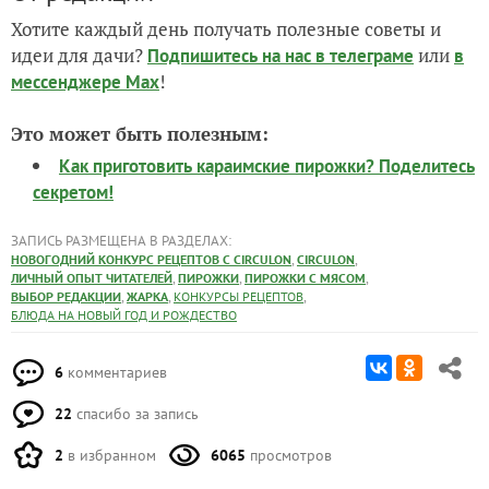
Хотите каждый день получать полезные советы и
идеи для дачи?
или
Подпишитесь на нас
в телеграме
в
!
мессенджере Max
Это может быть полезным:
Как приготовить караимские пирожки? Поделитесь
секретом!
ЗАПИСЬ РАЗМЕЩЕНА В РАЗДЕЛАХ:
,
,
НОВОГОДНИЙ КОНКУРС РЕЦЕПТОВ С CIRCULON
CIRCULON
,
,
,
ЛИЧНЫЙ ОПЫТ ЧИТАТЕЛЕЙ
ПИРОЖКИ
ПИРОЖКИ С МЯСОМ
,
,
,
ВЫБОР РЕДАКЦИИ
ЖАРКА
КОНКУРСЫ РЕЦЕПТОВ
БЛЮДА НА НОВЫЙ ГОД И РОЖДЕСТВО
6
комментариев
22
спасибо за запись
2
в избранном
6065
просмотров