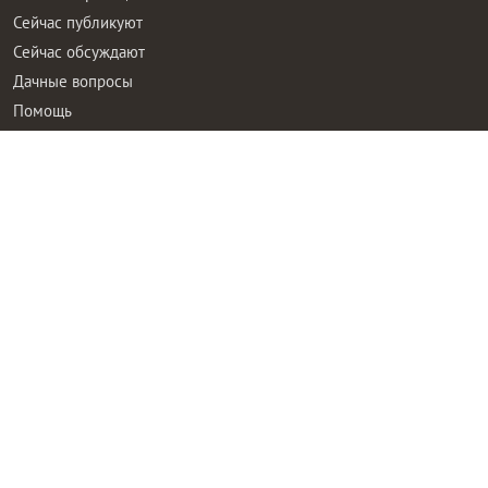
Сейчас публикуют
Сейчас обсуждают
Дачные вопросы
Помощь
Все товары
Все фото
Все вопросы
Все статьи
Все тэги
Правила общения
Пользовательское соглашение
Политика конфиденциальности
Контактная информация
Правообладателям
Рекламодателям