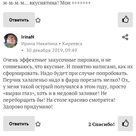
м-м-м-м… вкуснятина! Мои +++++++
✿
Ответить
IrinaN
Ирина Никитина
Киреевск
30 декабря 2019, 09:49
Очень эффектные закусочные пирожки, и не
сомневаюсь, что вкусные. И понятно написано, как их
сформировать. Надо будет при случае попробовать.
Перчик халапеньо надо в фарш порезать мелко? Ох,
у меня такой острый получился в этом году, просто
«вырви глаз», хоть и в медовой заливке! Не
переборщить бы! На столе красиво смотрятся!
Здорово придумано!
✿
Ответить
2
Спасибо!