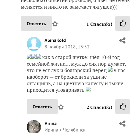
несколько соцветий брокколи, и цвет не очень
меняется и никто не замечает лягушек)))
✿
Ответить
1
Спасибо!
AlenaKold
8 ноября 2018, 15:52
как в старой шутке: шёл 10-й год
семейной жизни… муж до сих пор думает,
что не ест лук и болгарский перец
у нас
наоборот — от брокколи за уши не
оттащишь, а на цветную капусту и тыкву
приходится уговаривать
✿
Ответить
2
Спасибо!
Virina
Ирина
Челябинск