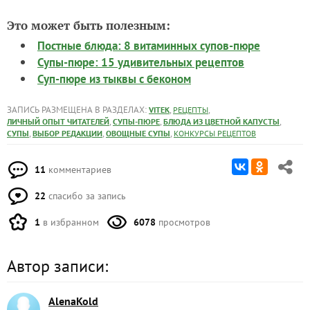
Это может быть полезным:
Постные блюда: 8 витаминных супов-пюре
Супы-пюре: 15 удивительных рецептов
Суп-пюре из тыквы с беконом
ЗАПИСЬ РАЗМЕЩЕНА В РАЗДЕЛАХ:
,
,
VITEK
РЕЦЕПТЫ
,
,
,
ЛИЧНЫЙ ОПЫТ ЧИТАТЕЛЕЙ
СУПЫ-ПЮРЕ
БЛЮДА ИЗ ЦВЕТНОЙ КАПУСТЫ
,
,
,
СУПЫ
ВЫБОР РЕДАКЦИИ
ОВОЩНЫЕ СУПЫ
КОНКУРСЫ РЕЦЕПТОВ
11
комментариев
22
спасибо за запись
1
в избранном
6078
просмотров
Автор записи:
AlenaKold