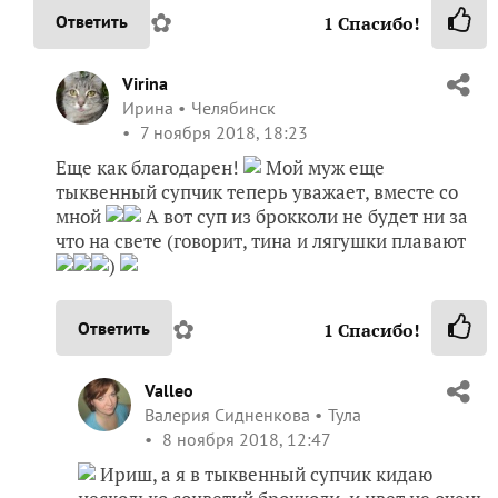
✿
Ответить
1
Спасибо!
Virina
Ирина
Челябинск
7 ноября 2018, 18:23
Еще как благодарен!
Мой муж еще
тыквенный супчик теперь уважает, вместе со
мной
А вот суп из брокколи не будет ни за
что на свете (говорит, тина и лягушки плавают
)
✿
Ответить
1
Спасибо!
Valleo
Валерия Сидненкова
Тула
8 ноября 2018, 12:47
Ириш, а я в тыквенный супчик кидаю