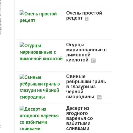
Очень простой
рецепт
2
Огурцы
маринованные с
лимонной
кислотой
17
Свиные
рёбрышки гриль
в глазури из
чёрной
смородины
14
Десерт из
ягодного
варенья со
взбитыми
к
сливками