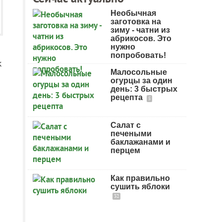
Необычная
заготовка на
зиму - чатни из
абрикосов. Это
нужно
попробовать!
к
Малосольные
огурцы за один
день: 3 быстрых
рецепта
5
Салат с
печеными
баклажанами и
перцем
Как правильно
сушить яблоки
32