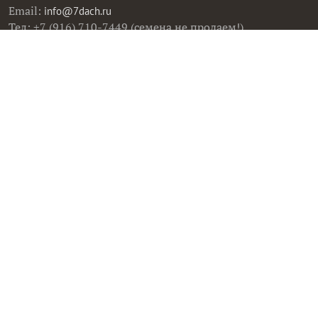
Email:
info@7dach.ru
Тел: +7 (916) 710-7449 (семена не продаем!)
Главная страница
Сейчас публикуют
Сейчас обсуждают
Дачные вопросы
Помощь
Все товары
Все фото
Все вопросы
Все статьи
Все тэги
Правила общения
Пользовательское соглашение
Политика конфиденциальности
Контактная информация
Правообладателям