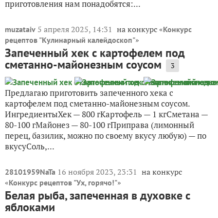
приготовления нам понадобятся:...
5 апреля 2025, 14:31
на конкурс «
muzataiv
Конкурс
»
рецептов "Кулинарный калейдоскоп"
Запеченный хек с картофелем под
сметанно-майонезным соусом
3
Предлагаю приготовить запеченного хека с
картофелем под сметанно-майонезным соусом.
ИнгредиентыХек — 800 гКартофель — 1 кгСметана —
80-100 гМайонез — 80-100 гПриправа (лимонный
перец, базилик, можно по своему вкусу любую) — по
вкусуСоль,...
16 ноября 2023, 23:31
на конкурс
28101959NaTa
«
»
Конкурс рецептов "Ух, горячо!"
Белая рыба, запеченная в духовке с
яблоками