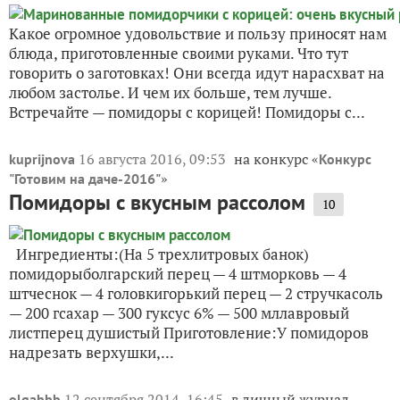
Какое огромное удовольствие и пользу приносят нам
блюда, приготовленные своими руками. Что тут
говорить о заготовках! Они всегда идут нарасхват на
любом застолье. И чем их больше, тем лучше.
Встречайте — помидоры с корицей! Помидоры с...
16 августа 2016, 09:53
на конкурс «
kuprijnova
Конкурс
»
"Готовим на даче-2016"
Помидоры с вкусным рассолом
10
Ингредиенты:(На 5 трехлитровых банок)
помидорыболгарский перец — 4 штморковь — 4
штчеснок — 4 головкигорький перец — 2 стручкасоль
— 200 гсахар — 300 гуксус 6% — 500 мллавровый
листперец душистый Приготовление:У помидоров
надрезать верхушки,...
12 сентября 2014, 16:45
в личный журнал
olgabbb