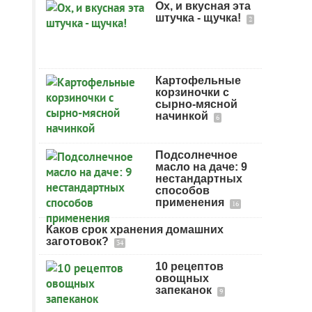
Ох, и вкусная эта
штучка - щучка!
2
Картофельные
корзиночки с
сырно-мясной
начинкой
6
Подсолнечное
масло на даче: 9
нестандартных
способов
применения
16
Каков срок хранения домашних
заготовок?
34
10 рецептов
овощных
запеканок
9