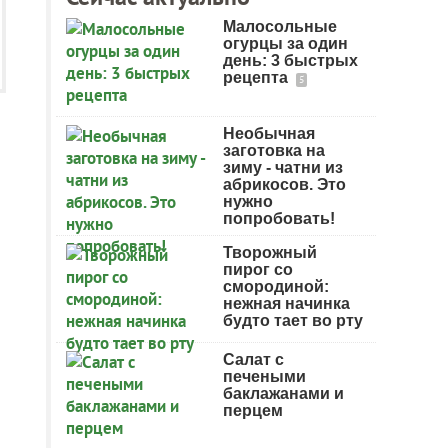
Малосольные
огурцы за один
день: 3 быстрых
рецепта
5
Необычная
заготовка на
зиму - чатни из
абрикосов. Это
нужно
попробовать!
Творожный
пирог со
смородиной:
нежная начинка
будто тает во рту
Салат с
печеными
баклажанами и
перцем