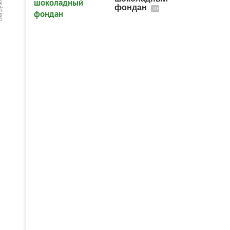
фондан
10