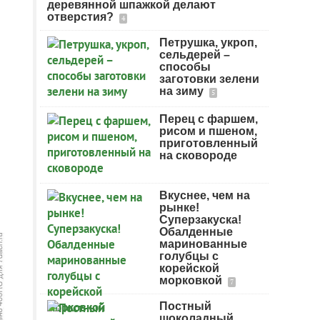
деревянной шпажкой делают
отверстия?
4
Петрушка, укроп,
сельдерей –
способы
заготовки зелени
на зиму
5
Перец с фаршем,
рисом и пшеном,
приготовленный
на сковороде
Вкуснее, чем на
рынке!
Суперзакуска!
Обалденные
маринованные
голубцы с
корейской
морковкой
7
Постный
шоколадный