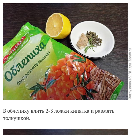
В облепиху влить 2-3 ложки кипятка и размять
толкушкой.