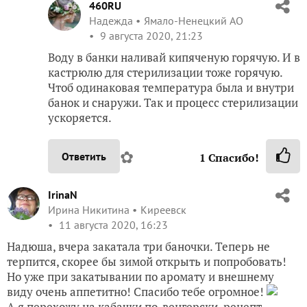
460RU
Надежда
Ямало-Ненецкий АО
9 августа 2020, 21:23
Воду в банки наливай кипяченую горячую. И в
кастрюлю для стерилизации тоже горячую.
Чтоб одинаковая температура была и внутри
банок и снаружи. Так и процесс стерилизации
ускоряется.
✿
Ответить
1
Спасибо!
IrinaN
Ирина Никитина
Киреевск
11 августа 2020, 16:23
Надюша, вчера закатала три баночки. Теперь не
терпится, скорее бы зимой открыть и попробовать!
Но уже при закатывании по аромату и внешнему
виду очень аппетитно! Спасибо тебе огромное!
А я перехожу на кабачки по-венгерски, рецепт