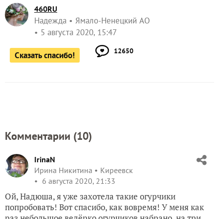
460RU
Надежда
Ямало-Ненецкий АО
5 августа 2020, 15:47
12650
Сказать спасибо!
Комментарии (
10
)
IrinaN
Ирина Никитина
Киреевск
6 августа 2020, 21:33
Ой, Надюша, я уже захотела такие огурчики
попробовать! Вот спасибо, как вовремя! У меня как
раз небольшое ведёрко огурчиков набрано, на три