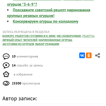
огурцов "3-6-9"?
Подскажите советский рецепт маринования
крупных резаных огурцов!
Консервируем огурцы по-холодному
ЗАПИСЬ РАЗМЕЩЕНА В РАЗДЕЛАХ:
,
,
,
КОНКУРС РЕЦЕПТОВ ГОТОВИМСЯ К ЗИМЕ
MR СКОВОРОДКИН
РЕЦЕПТЫ
,
,
ЛИЧНЫЙ ОПЫТ ЧИТАТЕЛЕЙ
МАРИНОВАННЫЕ ОГУРЦЫ
,
ЗАГОТОВКИ ИЗ ОГУРЦОВ
ВЫБОР РЕДАКЦИИ
10
комментариев
14
спасибо за запись
в избранное
25500
просмотров
Автор записи: