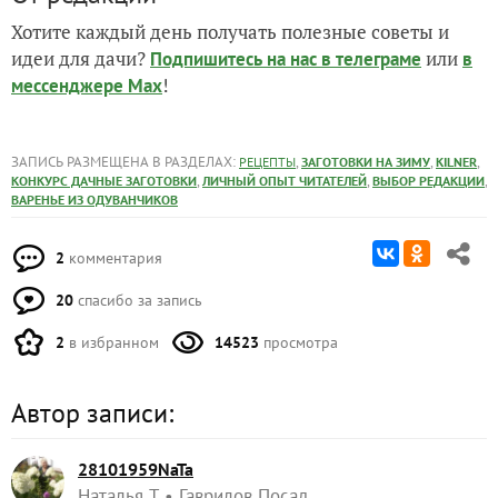
Хотите каждый день получать полезные советы и
идеи для дачи?
или
Подпишитесь на нас
в телеграме
в
!
мессенджере Max
ЗАПИСЬ РАЗМЕЩЕНА В РАЗДЕЛАХ:
,
,
,
РЕЦЕПТЫ
ЗАГОТОВКИ НА ЗИМУ
KILNER
,
,
,
КОНКУРС ДАЧНЫЕ ЗАГОТОВКИ
ЛИЧНЫЙ ОПЫТ ЧИТАТЕЛЕЙ
ВЫБОР РЕДАКЦИИ
ВАРЕНЬЕ ИЗ ОДУВАНЧИКОВ
2
комментария
20
спасибо за запись
2
в избранном
14523
просмотра
Автор записи:
28101959NaTa
Наталья Т
Гаврилов Посад