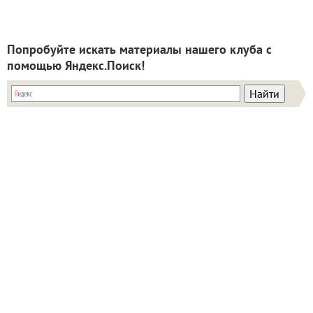
Попробуйте искать материалы нашего клуба с
помощью Яндекс.Поиск!
ИНН: 9715003782 КПП: 771501001 ОГРН:
5147746293448
Email:
info@7dach.ru
Тел: +7 (916) 710-7449 (семена не продаем!)
Главная страница
Сейчас публикуют
Сейчас обсуждают
Дачные вопросы