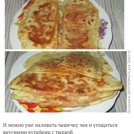
И можно уже наливать чашечку чая и угощаться
вкусными кутабами с тыквой.