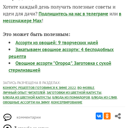
Хотите каждый день получать полезные советы и
идеи для дачи?
или
Подпишитесь на нас
в телеграме
в
!
мессенджере Max
Это может быть полезным:
Ассорти из овощей: 9 творческих идей
Закатываем овощное ассорти: 4 бесподобных
рецепта
Овощное ассорти "Огород". Заготовка с сухой
стерилизацией
ЗАПИСЬ РАЗМЕЩЕНА В РАЗДЕЛАХ:
,
,
КОНКУРС РЕЦЕПТОВ ГОТОВИМСЯ К ЗИМЕ 2022
BQ-MOBILE
,
,
ЛИЧНЫЙ ОПЫТ ЧИТАТЕЛЕЙ
ЗАГОТОВКИ ИЗ ЦВЕТНОЙ КАПУСТЫ
,
,
,
БЛЮДА ИЗ ЦВЕТНОЙ КАПУСТЫ
БЛЮДА ИЗ ПОМИДОРОВ
БЛЮДА ИЗ СЛИВ
,
ОВОЩНЫЕ АССОРТИ НА ЗИМУ
КОНСЕРВИРОВАНИЕ
комментарии
7
спасибо за запись