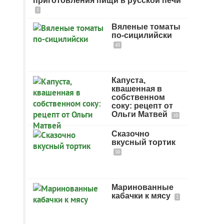
приготовления пищи в русской печи
5
Вяленые томаты
по-сицилийски
43
Капуста,
квашенная в
собственном
соку: рецепт от
Ольги Матвей
10
Сказочно
вкусный тортик
30
Маринованные
кабачки к мясу
2