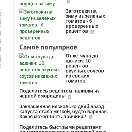
4
Заготовки на
зиму из зеленых
томатов - 6
проверенных
рецептов
2
Самое популярное
От кетчупа до
аджики: 10
рецептов
вкусных соусов
из свежих
томатов
Поделитесь рецептом наливки из
черной смородины
6
Заквашенная несколько дней назад
капуста стала мягкой, будто варёная.
Какая может быть причина?
9
Поделитесь быстрыми рецептами