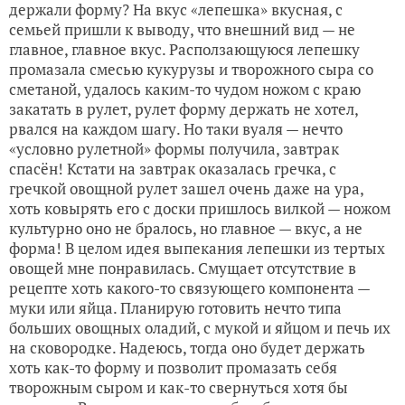
держали форму? На вкус «лепешка» вкусная, с
семьей пришли к выводу, что внешний вид — не
главное, главное вкус. Расползающуюся лепешку
промазала смесью кукурузы и творожного сыра со
сметаной, удалось каким-то чудом ножом с краю
закатать в рулет, рулет форму держать не хотел,
рвался на каждом шагу. Но таки вуаля — нечто
«условно рулетной» формы получила, завтрак
спасён! Кстати на завтрак оказалась гречка, с
гречкой овощной рулет зашел очень даже на ура,
хоть ковырять его с доски пришлось вилкой — ножом
культурно оно не бралось, но главное — вкус, а не
форма! В целом идея выпекания лепешки из тертых
овощей мне понравилась. Смущает отсутствие в
рецепте хоть какого-то связующего компонента —
муки или яйца. Планирую готовить нечто типа
больших овощных оладий, с мукой и яйцом и печь их
на сковородке. Надеюсь, тогда оно будет держать
хоть как-то форму и позволит промазать себя
творожным сыром и как-то свернуться хотя бы