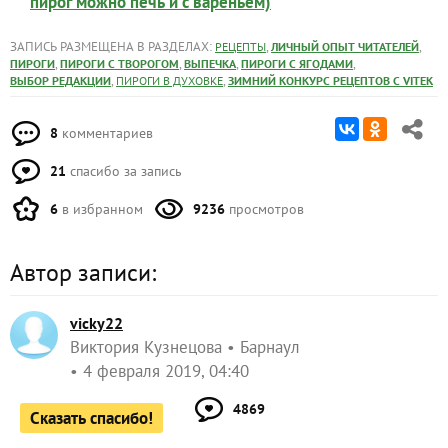
пирог можно печь и с вареньем)
ЗАПИСЬ РАЗМЕЩЕНА В РАЗДЕЛАХ:
,
,
РЕЦЕПТЫ
ЛИЧНЫЙ ОПЫТ ЧИТАТЕЛЕЙ
,
,
,
,
ПИРОГИ
ПИРОГИ С ТВОРОГОМ
ВЫПЕЧКА
ПИРОГИ С ЯГОДАМИ
,
,
ВЫБОР РЕДАКЦИИ
ПИРОГИ В ДУХОВКЕ
ЗИМНИЙ КОНКУРС РЕЦЕПТОВ С VITEK
8
комментариев
21
спасибо за запись
6
в избранном
9236
просмотров
Автор записи:
vicky22
Виктория Кузнецова
Барнаул
4 февраля 2019, 04:40
4869
Сказать спасибо!