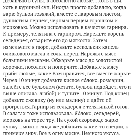
Добавляю в супы, в абсолютно любые… хоть в щи,
хоть в куриный суп. Иногда просто добавляю, когда
варю бульон говяжий, вместе с лавровым листом,
душистым перцем, черным перцем горошком и
морковью. Можно использовать в качестве гарнира.
К примеру, телятина с гарниром. Нарежьте корень
сельдерея, отварите его до мягкости. Затем
измельчите в пюре, добавьте нескольких капель
оливкового масла и соль, перец. Нарежьте мясо
большими кусками. Обжарьте мясо до золотистой
корочки, посолите и поперчите. Добавьте к мясу
грибы любые, какие Вам нравятся, все вместе жарьте.
Через 10 минут добавьте кислое яблоко, розмарин,
залейте все бульоном (кстати, бульон подойдет, что и
выше описала, любой) и тушите 10 минут. Под конец
добавьте ежевику (ну или малину) и дайте ей
прогреться.Гарнир из сельдерея с телятинкой готов.
В салатах тоже использовала. Яблоко, сельдерей,
морковь на терке тру. На сухой скороводе жарю
кунжут, можно сюда же добавить какие-то специи, к
примеру зиру. Все в одну миску. Немного уксуса,