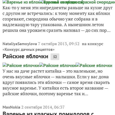
Как-то у меня эти ингредиенты раньше на кухне друг
с другом не встречались: к тому моменту как яблоки
созревают, смородина обычно уже собрана и в
надлежащую тару упакована. А нынешним летом
решила она урожаем сразить наповал — до сих пор...
7 октября 2013, 09:52
на конкурс
NataliyaSamoylova
«
»
Конкурс дачных рецептов
Райские яблочки
52
У нас на даче растет китайка – это маленькие, но
очень вкусные яблочки — малышки. Если у вас дома
вдруг появились эти яблочки — самое время сварить
вкусное варенье. У китайки есть второе название —
райские яблочки, поэтому варенье так и...
2 сентября 2014, 06:37
MaxNokia
Варенье из красных помидоров с