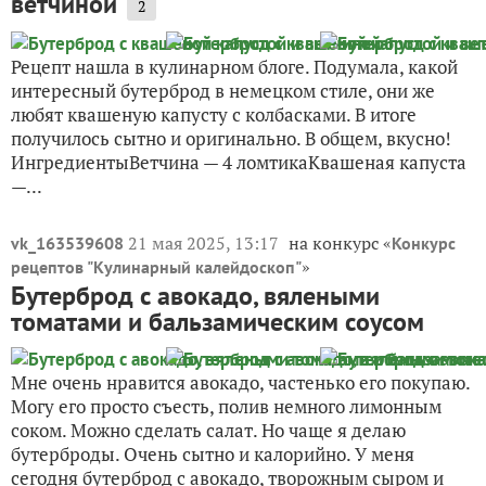
ветчиной
2
Рецепт нашла в кулинарном блоге. Подумала, какой
интересный бутерброд в немецком стиле, они же
любят квашеную капусту с колбасками. В итоге
получилось сытно и оригинально. В общем, вкусно!
ИнгредиентыВетчина — 4 ломтикаКвашеная капуста
—...
21 мая 2025, 13:17
на конкурс «
vk_163539608
Конкурс
»
рецептов "Кулинарный калейдоскоп"
Бутерброд с авокадо, вялеными
томатами и бальзамическим соусом
Мне очень нравится авокадо, частенько его покупаю.
Могу его просто съесть, полив немного лимонным
соком. Можно сделать салат. Но чаще я делаю
бутерброды. Очень сытно и калорийно. У меня
сегодня бутерброд с авокадо, творожным сыром и