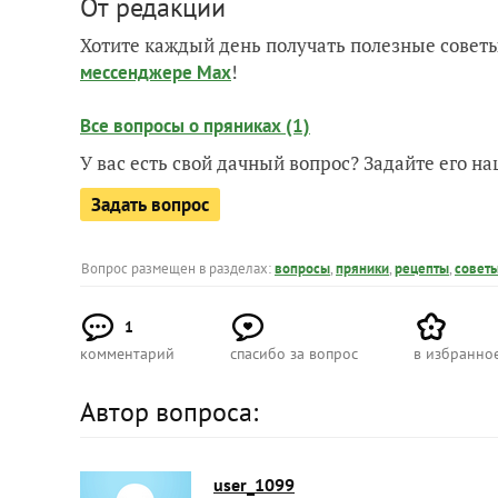
От редакции
Хотите каждый день получать полезные советы
!
мессенджере Max
Все вопросы о пряниках (1)
У вас есть свой дачный вопрос? Задайте его 
Задать вопрос
Вопрос размещен в разделах:
вопросы
,
пряники
,
рецепты
,
совет
1
комментарий
спасибо за вопрос
в избранно
Автор вопроса:
user_1099