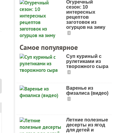
Огуречный
сезон: 10
интересных
рецептов
заготовок из
огурцов на зиму
4
Самое популярное
Суп куриный с
рулетиками из
творожного сыра
4
Варенье из
физалиса (видео)
1
Летние полезные
десерты из ягод
для детей и