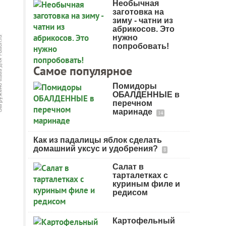
Необычная
заготовка на
зиму - чатни из
абрикосов. Это
нужно
попробовать!
Самое популярное
Помидоры
ОБАЛДЕННЫЕ в
перечном
маринаде
14
Как из падалицы яблок сделать
домашний уксус и удобрения?
8
Салат в
тарталетках с
куриным филе и
редисом
Картофельный