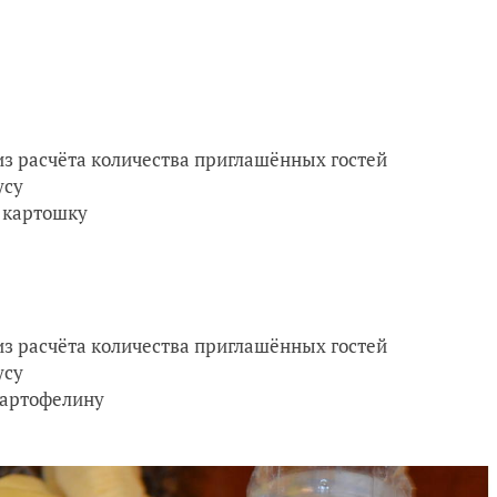
з расчёта количества приглашённых гостей
усу
1 картошку
з расчёта количества приглашённых гостей
усу
 картофелину