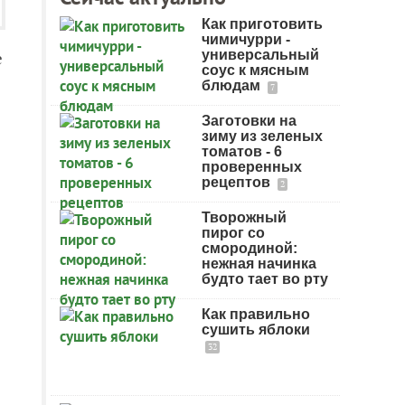
Как приготовить
чимичурри -
универсальный
е
соус к мясным
блюдам
7
Заготовки на
зиму из зеленых
томатов - 6
проверенных
рецептов
2
Творожный
пирог со
смородиной:
нежная начинка
будто тает во рту
Как правильно
сушить яблоки
32