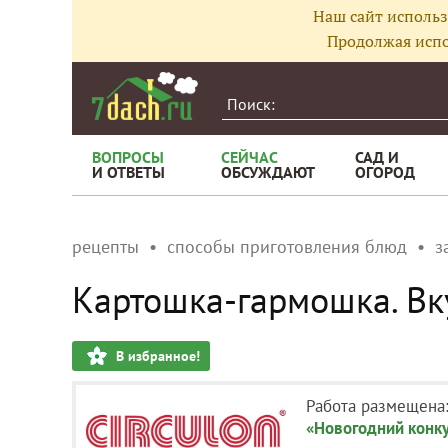
Наш сайт использ
Продолжая испо
ВОПРОСЫ
СЕЙЧАС
САД И
И ОТВЕТЫ
ОБСУЖДАЮТ
ОГОРОД
рецепты
способы приготовления блюд
з
Картошка-гармошка. Вку
В избранное!
Работа размещена
«Новогодний конк