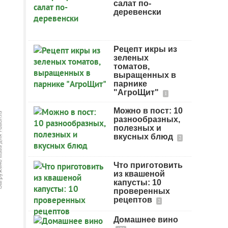
салат по-
деревенски
Рецепт икры из
зеленых
томатов,
выращенных в
парнике
"АгроЩит"
1
Можно в пост: 10
разнообразных,
полезных и
вкусных блюд
2
Что приготовить
из квашеной
капусты: 10
проверенных
рецептов
2
Домашнее вино