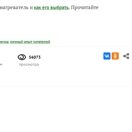
нагреватель и
. Прочитайте
как его выбрать
печка
,
личный опыт читателей
56073
ом
просмотра