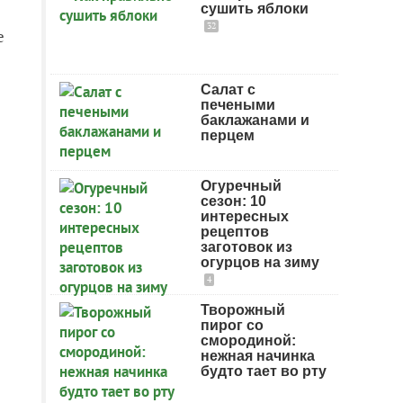
сушить яблоки
32
е
Салат с
печеными
баклажанами и
перцем
Огуречный
сезон: 10
интересных
рецептов
заготовок из
огурцов на зиму
4
Творожный
пирог со
смородиной:
нежная начинка
будто тает во рту