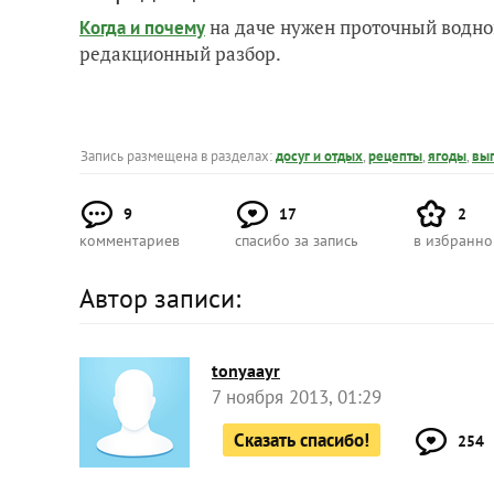
на даче нужен проточный водно
Когда и почему
редакционный разбор.
Запись размещена в разделах:
досуг и отдых
,
рецепты
,
ягоды
,
вы
9
17
2
комментариев
спасибо за запись
в избранн
Автор записи:
tonyaayr
7 ноября 2013, 01:29
Сказать спасибо!
254