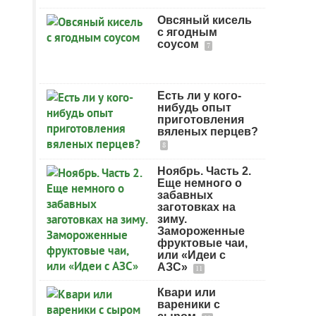
Овсяный кисель
с ягодным
соусом
7
Есть ли у кого-
нибудь опыт
приготовления
вяленых перцев?
8
Ноябрь. Часть 2.
Еще немного о
забавных
заготовках на
зиму.
Замороженные
фруктовые чаи,
или «Идеи с
АЗС»
11
Квари или
вареники с