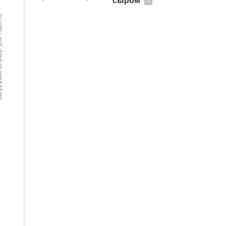
сыром
11