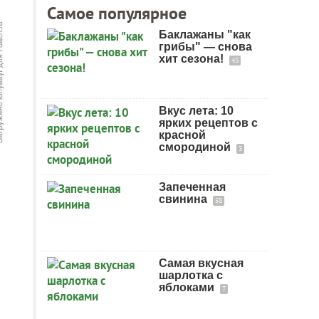
Самое популярное
Баклажаны "как
грибы" — снова
хит сезона!
43
Вкус лета: 10
ярких рецептов с
красной
смородиной
3
Запеченная
свинина
58
Самая вкусная
шарлотка с
яблоками
7