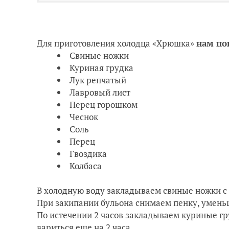
Для приготовления холодца «Хрюшка»
нам по
Свиные ножки
Куриная грудка
Лук репчатый
Лавровый лист
Перец горошком
Чеснок
Соль
Перец
Гвоздика
Колбаса
В холодную воду закладываем свиные ножки с 
При закипании бульона снимаем пенку, уменьш
По истечении 2 часов закладываем куриные гр
вариться еще на 2 часа.