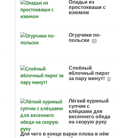
Оладьи из
простокваши с
изюмом
Огурчики по-
польски
16
Слоёный
яблочный пирог
за пару минут!
9
Лёгкий куриный
супчик с
клёцками для
весеннего обеда
на скорую руку
Для чего в конце варки плова в нём