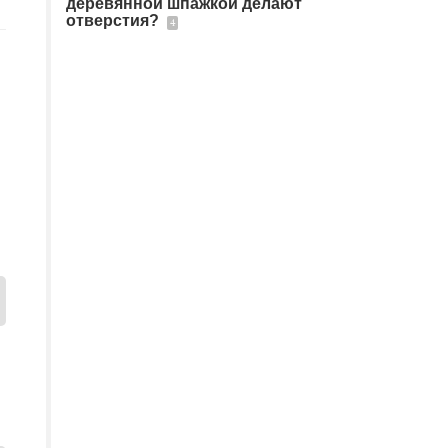
деревянной шпажкой делают
отверстия?
4