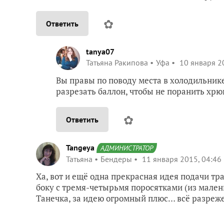
✿
Ответить
tanya07
Татьяна Ракипова
Уфа
10 января 2
Вы правы по поводу места в холодильнике
разрезать баллон, чтобы не поранить хр
✿
Ответить
Tangeya
АДМИНИСТРАТОР
Татьяна
Бендеры
11 января 2015, 04:46
Ха, вот и ещё одна прекрасная идея подачи т
боку с тремя-четырьмя поросятками (из малень
Танечка, за идею огромный плюс… всё разреже