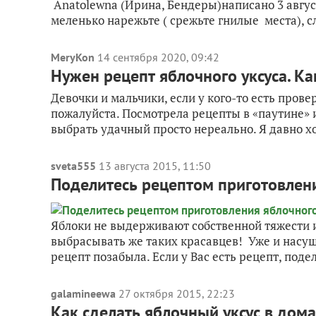
Anatolewna (Ирина, Бендеры)написано 3 авгус
меленько нарежьте ( срежьте гнилые места), сл
MeryKon
14 сентября 2020, 09:42
Нужен рецепт яблочного уксуса. Ка
Девочки и мальчики, если у кого-то есть прове
пожалуйста. Посмотрела рецепты в «паутине» и 
выбрать удачный просто нереально. Я давно хо
sveta555
13 августа 2015, 11:50
Поделитесь рецептом приготовлени
Яблоки не выдерживают собственной тяжести и 
выбрасывать же таких красавцев! Уже и насуши
рецепт позабыла. Если у Вас есть рецепт, подел
galamineewa
27 октября 2015, 22:23
Как сделать яблочный уксус в дом