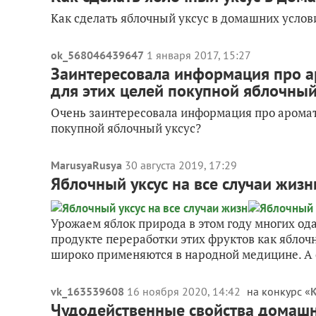
Как сделать яблочный уксус в домашних услов
ok_568046439647
1 января 2017, 15:27
Заинтересовала информация про а
для этих целей покупной яблочный
Очень заинтересовала информация про ароматн
покупной яблочный уксус?
MarusyaRusya
30 августа 2019, 17:29
Яблочный уксус на все случаи жизн
Урожаем яблок природа в этом году многих од
продукте переработки этих фруктов как яблочн
широко применяются в народной медицине. А е
vk_163539608
16 ноября 2020, 14:42
на конкурс «
К
Чудодейственные свойства домашн