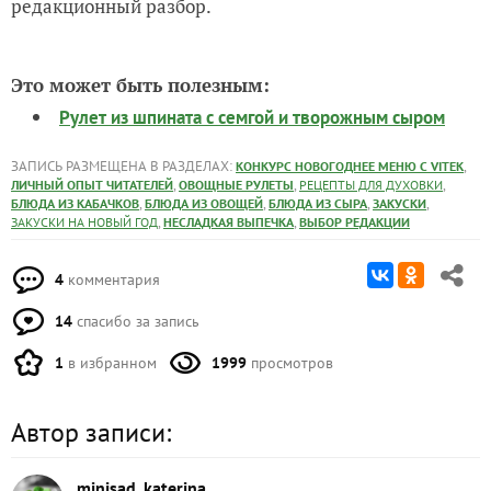
редакционный разбор.
Это может быть полезным:
Рулет из шпината с семгой и творожным сыром
ЗАПИСЬ РАЗМЕЩЕНА В РАЗДЕЛАХ:
,
КОНКУРС НОВОГОДНЕЕ МЕНЮ С VITEK
,
,
,
ЛИЧНЫЙ ОПЫТ ЧИТАТЕЛЕЙ
ОВОЩНЫЕ РУЛЕТЫ
РЕЦЕПТЫ ДЛЯ ДУХОВКИ
,
,
,
,
БЛЮДА ИЗ КАБАЧКОВ
БЛЮДА ИЗ ОВОЩЕЙ
БЛЮДА ИЗ СЫРА
ЗАКУСКИ
,
,
ЗАКУСКИ НА НОВЫЙ ГОД
НЕСЛАДКАЯ ВЫПЕЧКА
ВЫБОР РЕДАКЦИИ
4
комментария
14
спасибо за запись
1
в избранном
1999
просмотров
Автор записи:
minisad_katerina