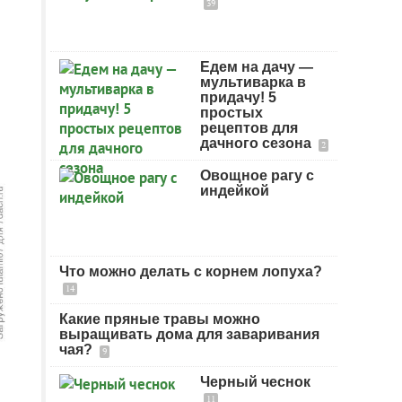
39
Едем на дачу —
мультиварка в
придачу! 5
простых
рецептов для
дачного сезона
2
Овощное рагу с
индейкой
Что можно делать с корнем лопуха?
14
Какие пряные травы можно
выращивать дома для заваривания
чая?
9
Черный чеснок
11