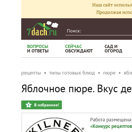
Наш сайт использ
Продолжая испо
ВОПРОСЫ
СЕЙЧАС
САД И
И ОТВЕТЫ
ОБСУЖДАЮТ
ОГОРОД
рецепты
типы готовых блюд
пюре
яб
Яблочное пюре. Вкус де
В избранное!
Работа размещена
«Конкурс рецептов