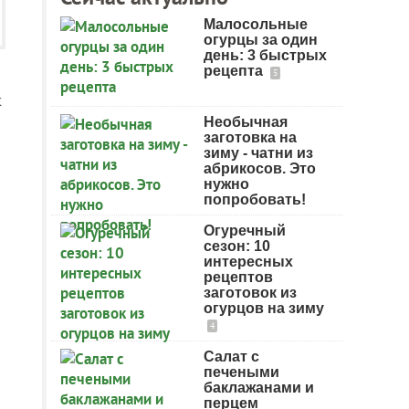
Малосольные
огурцы за один
день: 3 быстрых
рецепта
5
х
Необычная
заготовка на
зиму - чатни из
абрикосов. Это
нужно
попробовать!
Огуречный
сезон: 10
интересных
рецептов
заготовок из
огурцов на зиму
4
Салат с
печеными
баклажанами и
перцем