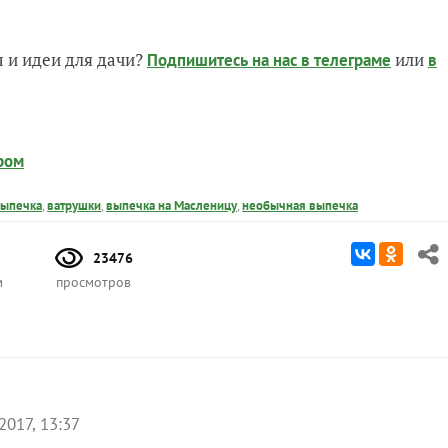
 и идеи для дачи?
или
Подпишитесь на нас
в телеграме
в
ром
выпечка
,
ватрушки
,
выпечка на Масленицу
,
необычная выпечка
23476
м
просмотров
2017, 13:37