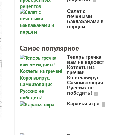
2
Салат с
печеными
баклажанами и
перцем
Самое популярное
Теперь гречка
вам не надоест!
Котлеты из
гречки!
Коронавирус.
Самоизоляция.
Русских не
победить!
3
Карасья икра
4