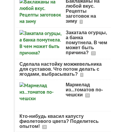
Баклажаны на
любой вкус.
Рецепты
заготовок на
зиму
3
Закатала огурцы,
а банка
помутнела. В чем
может быть
причина?
22
Сделала настойку можжевельника
для суставов. Что потом делать с
ягодами, выбрасывать?
5
Мармелад
из...томатов по-
чешски
35
Кто-нибудь квасил капусту
фиолетового цвета? Поделитесь
опытом!
20