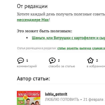
От редакции
Хотите каждый день получать полезные советы
!
мессенджере Max
Это может быть полезным:
Шаньги, или Ватрушки с картофелем и сы
Статья размещена в разделах:
статьи
,
рецепты
,
выпечка
,
сладкая 
1
2
2
комментарий
спасибо за статью
в избранно
Автор статьи:
lublu_gotovit
ЛЮБЛЮ ГОТОВИТЬ
21 февраля 