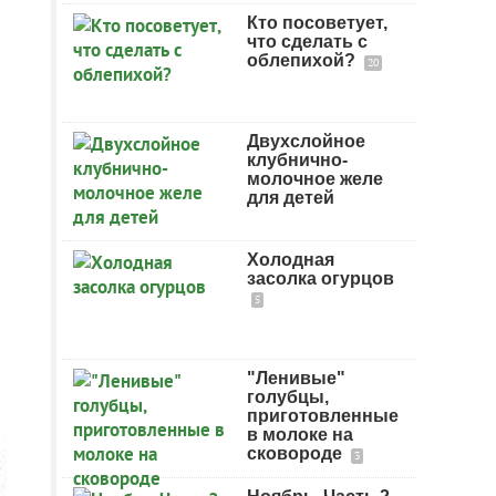
Кто посоветует,
что сделать с
облепихой?
20
Двухслойное
клубнично-
молочное желе
для детей
Холодная
засолка огурцов
5
"Ленивые"
голубцы,
приготовленные
в молоке на
сковороде
3