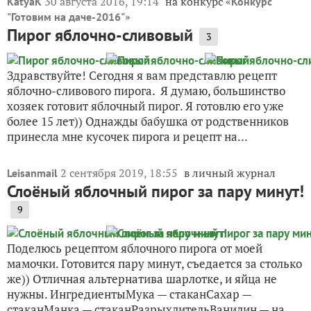
30 августа 2016, 19:14
на конкурс «
KatyaK
Конкурс
»
"Готовим на даче-2016"
Пирог яблочно-сливовый
3
Здравствуйте! Сегодня я вам представлю рецепт
яблочно-сливового пирога. Я думаю, большинство
хозяек готовит яблочный пирог. Я готовлю его уже
более 15 лет)) Однажды бабушка от родственников
принесла мне кусочек пирога и рецепт на...
2 сентября 2019, 18:55
в личный журнал
Leisanmail
Слоёный яблочный пирог за пару минут!
9
Поделюсь рецептом яблочного пирога от моей
мамочки. Готовится пару минут, съедается за столько
же)) Отличная альтернатива шарлотке, и яйца не
нужны. ИнгредиентыМука — стаканСахар —
стаканМанка — стаканРазрыхлительВанилин — на