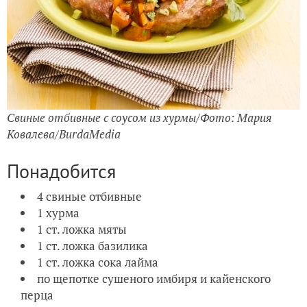
Свиные отбивные с соусом из хурмы/Фото: Мария
Ковалева/BurdaMedia
Понадобится
4 свиные отбивные
1 хурма
1 ст. ложка мяты
1 ст. ложка базилика
1 ст. ложка сока лайма
по щепотке сушеного имбиря и кайенского
перца