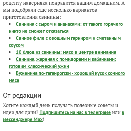
рецепту наверняка понравится вашим домашним. А
мы подобрали еще несколько вариантов
приготовления свинины:
Свинина с сыром и ананасами: от такого горячего
никто не сможет отказаться
Свиное филе с овощным гарниром и сметанным
соусом
10 блюд из свинины: мясо в центре внимания
Свинина, жареная с помидорами и кабачками:
готовим классический ужин
Буженина по-таганрогски - хороший кусок сочного
мяса
От редакции
Хотите каждый день получать полезные советы и
идеи для дачи?
или
Подпишитесь на нас
в телеграме
в
!
мессенджере Max